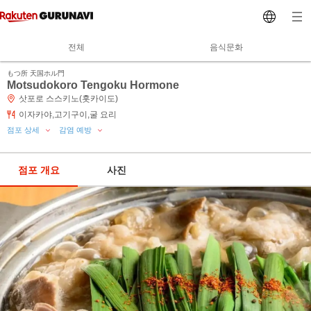
전체
음식문화
もつ所 天国ホル門
Motsudokoro Tengoku Hormone
삿포로 스스키노(홋카이도)
이자카야,고기구이,굴 요리
점포 상세
감염 예방
점포 개요
사진