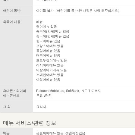
어린이 동반
아이들 불가（어린이를 동반 한 내점은 사양 해주십시오）
외국어 대응
메뉴:
영어메뉴 있음
중국어(간체)메뉴 있음
중국어(번체)메뉴 있음
한국어메뉴 있음
프랑스어메뉴 있음
독일어메뉴 있음
태국어메뉴 있음
포르투갈어메뉴 있음
러시아어메뉴 있음
이탈리아어메뉴 있음
스페인어메뉴 있음
아랍어메뉴 있음
휴대폰・와이파
Rakuten Mobile, au, SoftBank, ＮＴＴ도코모
이・콘센트
무료 Wi-Fi
그 외
요리사
메뉴 서비스/관련 정보
메뉴
음료뷔페메뉴 있음, 생일특전있음