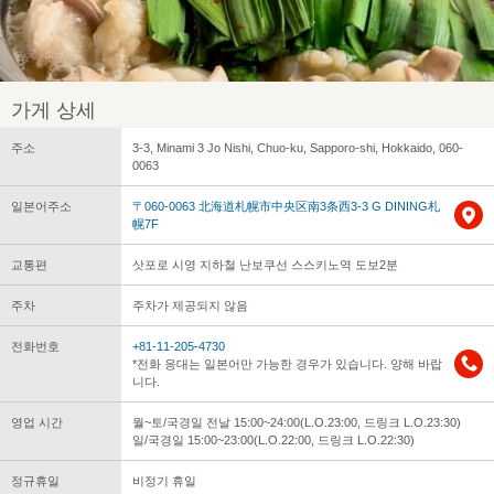
가게 상세
주소
3-3, Minami 3 Jo Nishi, Chuo-ku, Sapporo-shi, Hokkaido, 060-
0063
일본어주소
〒060-0063 北海道札幌市中央区南3条西3-3 G DINING札
幌7F
교통편
삿포로 시영 지하철 난보쿠선 스스키노역 도보2분
주차
주차가 제공되지 않음
전화번호
+81-11-205-4730
*전화 응대는 일본어만 가능한 경우가 있습니다. 양해 바랍
니다.
영업 시간
월~토/국경일 전날 15:00~24:00(L.O.23:00, 드링크 L.O.23:30)
일/국경일 15:00~23:00(L.O.22:00, 드링크 L.O.22:30)
정규휴일
비정기 휴일