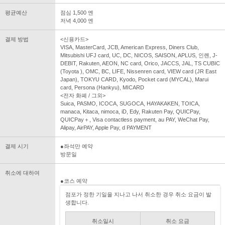
평균예산
점심 1,500 엔
저녁 4,000 엔
결제 방법
<신용카드>
VISA, MasterCard, JCB, American Express, Diners Club,
Mitsubishi UFJ card, UC, DC, NICOS, SAISON, APLUS, 인롄, J-
DEBIT, Rakuten, AEON, NC card, Orico, JACCS, JAL, TS CUBIC
(Toyota ), OMC, BC, LIFE, Nissenren card, VIEW card (JR East
Japan), TOKYU CARD, Kyodo, Pocket card (MYCAL), Marui
card, Persona (Hankyu), MICARD
<전자 화폐 / 그외>
Suica, PASMO, ICOCA, SUGOCA, HAYAKAKEN, TOICA,
manaca, Kitaca, nimoca, iD, Edy, Rakuten Pay, QUICPay,
QUICPay＋, Visa contactless payment, au PAY, WeChat Pay,
Alipay, AirPAY, Apple Pay, d PAYMENT
결제 시기
●좌석만 예약
방문일
취소에 대하여
●코스 예약
점포가 정한 기일을 지나고 나서 취소한 경우 취소 요금이 발
생합니다.
취소일시
취소 요금