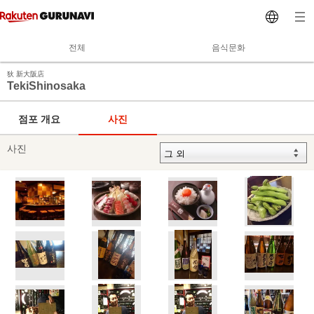
전체
음식문화
狄 新大阪店
TekiShinosaka
점포 개요
사진
사진