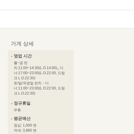
가게 상세
영업 시간
월~금 런
치:11:00~14:30(L.O.14:00),, 디
너:17:00~23:00(L.O.22:00, 드링
크 L.O.22:30)
토/일/국경일 런치・디
너:11:00~23:00(L.O.22:00, 드링
크 L.O.22:30)
정규휴일
무휴
평균예산
점심: 1,000 엔
저녁: 3,980 엔