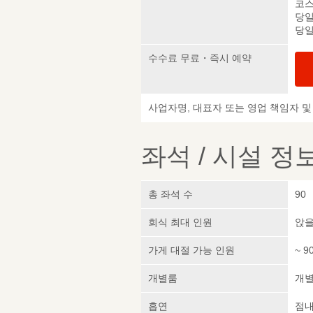
코스
당일
당일
수수료 무료・즉시 예약
사업자명, 대표자 또는 영업 책임자 
좌석 / 시설 정
총 좌석 수
90
회식 최대 인원
앉을
가게 대절 가능 인원
~ 9
개별룸
개
흡연
점내