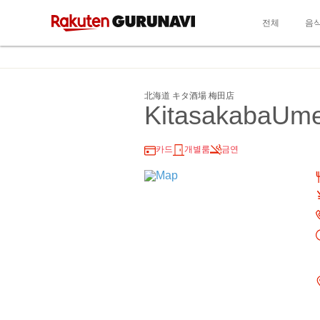
전체
음
北海道 キタ酒場 梅田店
KitasakabaUm
카드
개별룸
금연