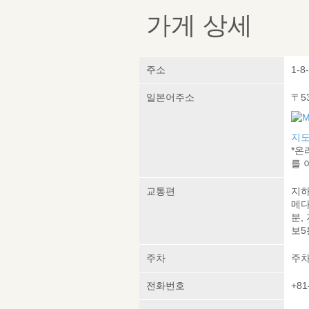
가게 상세
주소
1-8
일본어주소
〒5
지도
*온
를 
교통편
지하
메다
분,
보5
주차
주차
전화번호
+81