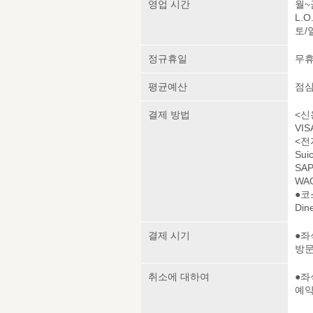
영업 시간
월~금
L.O
토/일
정규휴일
무
평균예산
점심 
결제 방법
<신
VIS
<전
Sui
SAP
WAO
●코
Din
결제 시기
●좌
방
취소에 대하여
●좌
예약