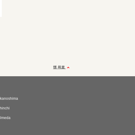
맨 위로
kanoshima
hinchi
nUmeda