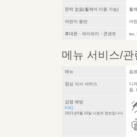
문턱 없음(휠체어 이용 가능)
휠체
어린이 동반
어린
휴대폰・와이파이・콘센트
au,
메뉴 서비스/관
메뉴
음료
점심 식사 서비스
디저
음,
감염 예방
FAQ
2021년5월 10일 시점의 정보입니다