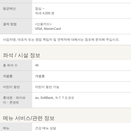
평균예산
점심 --
저녁 4,000 엔
결제 방법
<신용카드>
VISA, MasterCard
사업자명, 대표자 또는 영업 책임자 및 연락처에 대해서는 점포에 문의해 주십시오.
좌석 / 시설 정보
총 좌석 수
46
개별룸
개별룸
어린이 동반
어린이 동반 가능
휴대폰・와이파
au, SoftBank, ＮＴＴ도코모
이・콘센트
메뉴 서비스/관련 정보
메뉴
건강 메뉴 상담