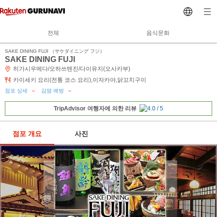
전체
음식문화
SAKE DINING FUJI （サケダイニング フジ）
SAKE DINING FUJI
히가시우메다/오하쓰텐진/다이유지(오사카부)
카이세키 요리(전통 코스 요리),이자카야,닭꼬치구이
점포 상세
감염 예방
TripAdvisor 여행자에 의한 리뷰
점포 개요
사진