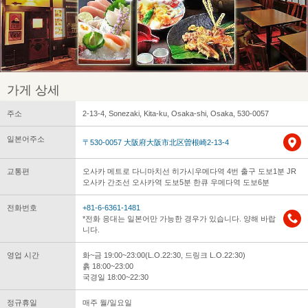
가게 상세
주소
2-13-4, Sonezaki, Kita-ku, Osaka-shi, Osaka, 530-0057
일본어주소
〒530-0057 大阪府大阪市北区曽根崎2-13-4
교통편
오사카 메트로 다니마치선 히가시우메다역 4번 출구 도보1분 JR
오사카 간조선 오사카역 도보5분 한큐 우메다역 도보6분
전화번호
+81-6-6361-1481
*전화 응대는 일본어만 가능한 경우가 있습니다. 양해 바랍
니다.
영업 시간
화~금 19:00~23:00(L.O.22:30, 드링크 L.O.22:30)
흙 18:00~23:00
국경일 18:00~22:30
정규휴일
매주 월/일요일