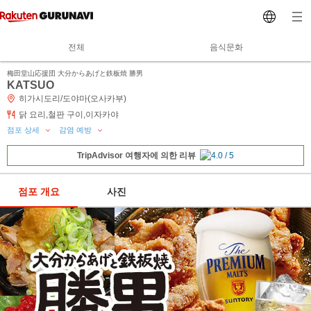
전체
음식문화
梅田堂山応援団 大分からあげと鉄板焼 勝男
KATSUO
히가시도리/도야마(오사카부)
닭 요리,철판 구이,이자카야
점포 상세
감염 예방
TripAdvisor 여행자에 의한 리뷰
점포 개요
사진