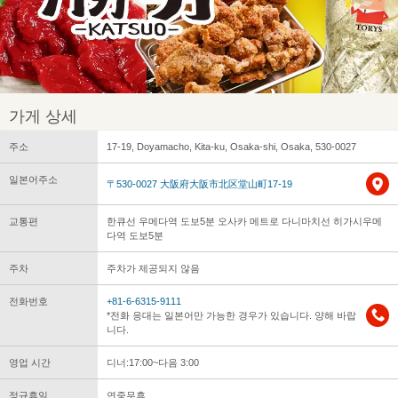
가게 상세
주소
17-19, Doyamacho, Kita-ku, Osaka-shi, Osaka, 530-0027
일본어주소
〒530-0027 大阪府大阪市北区堂山町17-19
교통편
한큐선 우메다역 도보5분 오사카 메트로 다니마치선 히가시우메
다역 도보5분
주차
주차가 제공되지 않음
전화번호
+81-6-6315-9111
*전화 응대는 일본어만 가능한 경우가 있습니다. 양해 바랍
니다.
영업 시간
디너:17:00~다음 3:00
정규휴일
연중무휴