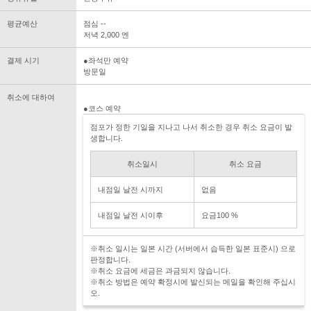
평균예산
점심 --
저녁 2,000 엔
결제 시기
●좌석만 예약
방문일
취소에 대하여
●코스 예약
점포가 정한 기일을 지나고 나서 취소한 경우 취소 요금이 발
생합니다.
취소일시
취소 요금
내점일 날전 시까지
없음
내점일 날전 시이후
요금100 %
※취소 일시는 일본 시간 (서버에서 습득한 일본 표준시) 으로
판정합니다.
※취소 요금에 세금은 과금되지 않습니다.
※취소 방법은 예약 확정시에 발신되는 메일을 확인해 주십시
오.