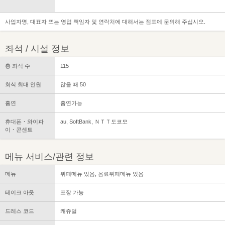
사업자명, 대표자 또는 영업 책임자 및 연락처에 대해서는 점포에 문의해 주십시오.
좌석 / 시설 정보
총 좌석 수
115
회식 최대 인원
앉을 때 50
흡연
흡연가능
휴대폰・와이파
au, SoftBank, ＮＴＴ도코모
이・콘센트
메뉴 서비스/관련 정보
메뉴
뷔페메뉴 있음, 음료뷔페메뉴 있음
테이크 아웃
포장 가능
드레스 코드
캐쥬얼