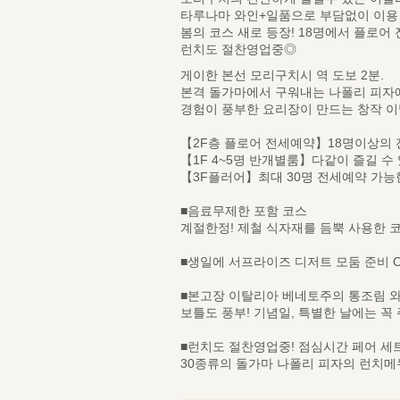
타루나마 와인+일품으로 부담없이 이용 
봄의 코스 새로 등장! 18명에서 플로어
런치도 절찬영업중◎
게이한 본선 모리구치시 역 도보 2분.
본격 돌가마에서 구워내는 나폴리 피자
경험이 풍부한 요리장이 만드는 창작 이
【2F층 플로어 전세예약】18명이상의 전
【1F 4~5명 반개별룸】다같이 즐길 수 
【3F플러어】최대 30명 전세예약 가능
■음료무제한 포함 코스
계절한정! 제철 식자재를 듬뿍 사용한 
■생일에 서프라이즈 디저트 모둠 준비 
■본고장 이탈리아 베네토주의 통조림 
보틀도 풍부! 기념일, 특별한 날에는 꼭 
■런치도 절찬영업중! 점심시간 페어 세
30종류의 돌가마 나폴리 피자의 런치메