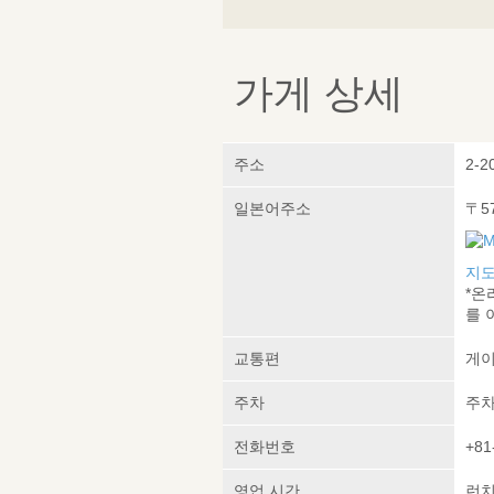
가게 상세
주소
2-2
일본어주소
〒5
지도
*온
를 
교통편
게이
주차
주차
전화번호
+81
영업 시간
런치: