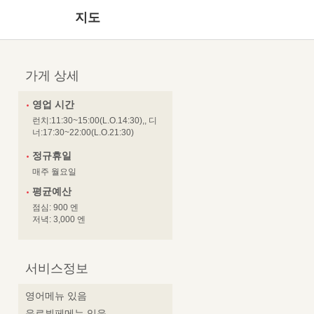
지도
가게 상세
영업 시간
런치:11:30~15:00(L.O.14:30),, 디
너:17:30~22:00(L.O.21:30)
정규휴일
매주 월요일
평균예산
점심: 900 엔
저녁: 3,000 엔
서비스정보
영어메뉴 있음
음료뷔페메뉴 있음