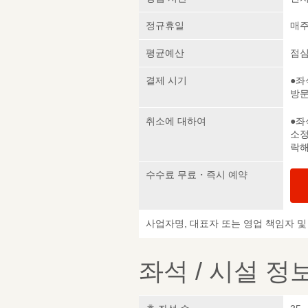
정규휴일
매주
평균예산
점심 
결제 시기
●좌
방
취소에 대하여
●좌
소정
락해
수수료 무료・즉시 예약
사업자명, 대표자 또는 영업 책임자 
좌석 / 시설 정