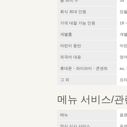
총 좌석 수
35
회식 최대 인원
앉을
가게 대절 가능 인원
18 
개별룸
개
어린이 동반
어린
외국어 대응
영어
휴대폰・와이파이・콘센트
au,
그 외
요리
메뉴 서비스/관
메뉴
음료
점심 식사 서비스
음료