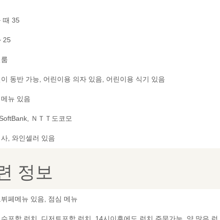
 때 35
~ 25
별룸
이 동반 가능, 어린이용 의자 있음, 어린이용 식기 있음
메뉴 있음
 SoftBank, ＮＴＴ도코모
사, 와인셀러 있음
련 정보
뷔페메뉴 있음, 점심 메뉴
수포함 런치, 디저트포함 런치, 14시이후에도 런치 주문가능, 양 많은 런