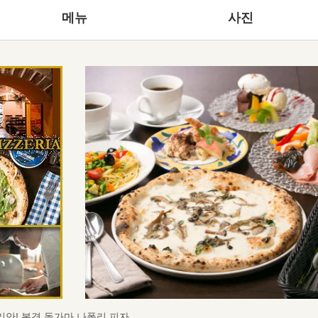
메뉴
사진
안! 본격 돌가마 나폴리 피자.