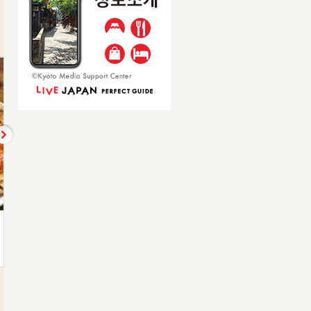
ローマっ子の定番‘カ…
ナポリの漁師の味 魚…
카르보나라
해산물 페스카토레
1,408엔
2,310엔