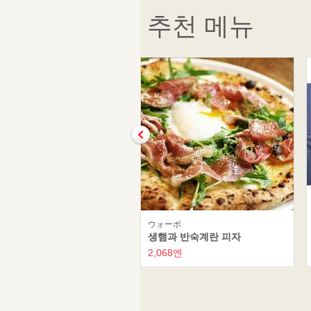
추천 메뉴
ウォーボ
생햄과 반숙계란 피자
2,068엔