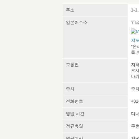
주소
1-1
일본어주소
〒5
지도
*온
를 
교통편
지하
오사
나카
주차
주차
전화번호
+81
영업 시간
디너:
정규휴일
무
평균예산
저녁 