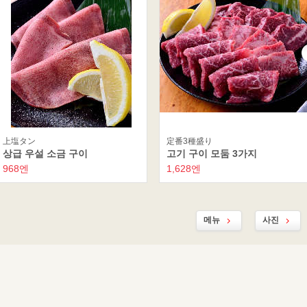
上塩タン
定番3種盛り
상급 우설 소금 구이
고기 구이 모둠 3가지
968엔
1,628엔
메뉴
사진