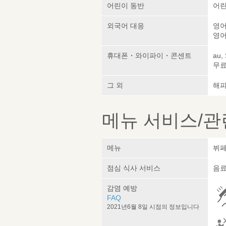
어린이 동반
어린
외국어 대응
영어
영어
휴대폰・와이파이・콘센트
au,
무료 
그 외
해피
메뉴 서비스/관
메뉴
뷔페
점심 식사 서비스
음료
감염 예방
FAQ
2021년6월 8일 시점의 정보입니다