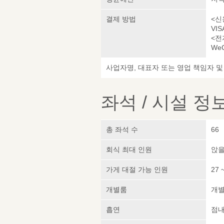
결제 방법
<신
VIS
<전
WeC
사업자명, 대표자 또는 영업 책임자 
좌석 / 시설 정
총 좌석 수
66
회식 최대 인원
앉을
가게 대절 가능 인원
27 
개별룸
개
흡연
점내