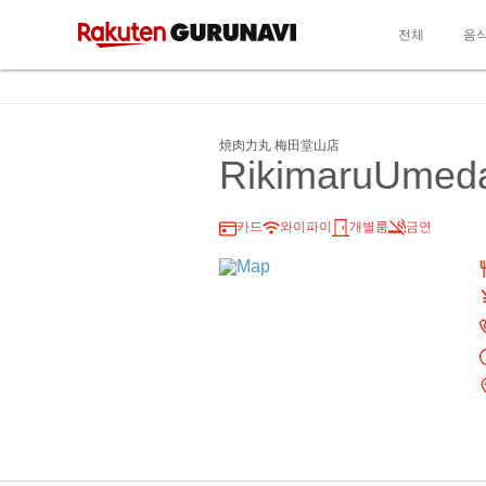
전체
음
焼肉力丸 梅田堂山店
RikimaruUmed
카드
와이파이
개별룸
금연