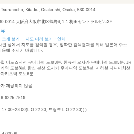
, Tsurunocho, Kita-ku, Osaka-shi, Osaka, 530-0014
30-0014 大阪府大阪市北区鶴野町1-1 梅田セントラルビル3F
 크게 보기
지도 미리 보기・인쇄
라인 상에서 지도를 검색할 경우, 정확한 검색결과를 위해 일본어 주소
이용해 주시기 바랍니다.
철 미도스지선 우메다역 도보3분, 한큐선 오사카 우메다역 도보5분, JR
카역 도보8분, 한신 본선 오사카 우메다역 도보8분, 지하철 다니마치선
자키초역 도보6분
가 제공되지 않음
-6-6225-7519
17:00~23:00(L.O.22:30, 드링크 L.O.22:30)( )
휴
4,000 엔