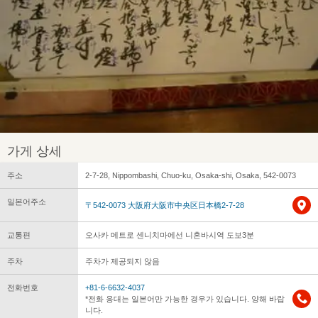
가게 상세
주소
2-7-28, Nippombashi, Chuo-ku, Osaka-shi, Osaka, 542-0073
일본어주소
〒542-0073 大阪府大阪市中央区日本橋2-7-28
교통편
오사카 메트로 센니치마에선 니혼바시역 도보3분
주차
주차가 제공되지 않음
전화번호
+81-6-6632-4037
*전화 응대는 일본어만 가능한 경우가 있습니다. 양해 바랍
니다.