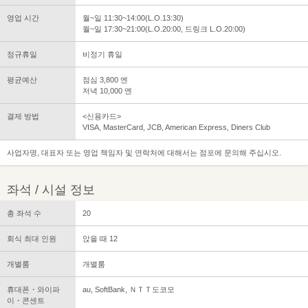
영업 시간
월~일 11:30~14:00(L.O.13:30)
월~일 17:30~21:00(L.O.20:00, 드링크 L.O.20:00)
정규휴일
비정기 휴일
평균예산
점심 3,800 엔
저녁 10,000 엔
결제 방법
<신용카드>
VISA, MasterCard, JCB, American Express, Diners Club
사업자명, 대표자 또는 영업 책임자 및 연락처에 대해서는 점포에 문의해 주십시오.
좌석 / 시설 정보
총 좌석 수
20
회식 최대 인원
앉을 때 12
개별룸
개별룸
휴대폰・와이파
au, SoftBank, ＮＴＴ도코모
이・콘센트