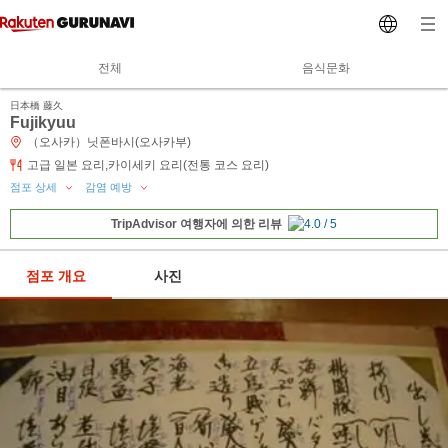
전체
음식문화
日本橋 藤久
Fujikyuu
（오사카）닛폰바시(오사카부)
고급 일본 요리,카이세키 요리(전통 코스 요리)
점포 상세
감염 예방
TripAdvisor 여행자에 의한 리뷰
점포 개요
사진