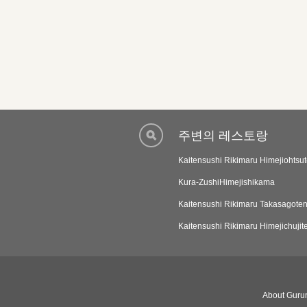
주변의 레스토랑
Kaitensushi Rikimaru Himejiohtsu
Kura-ZushiHimejishikama
Kaitensushi Rikimaru Takasagote
Kaitensushi Rikimaru Himejichujit
About Gurun