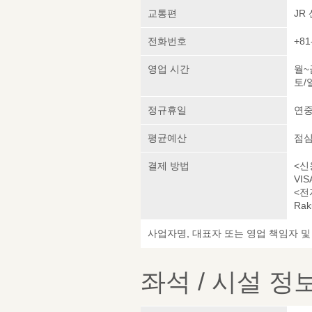
교통편
JR
전화번호
+81
영업 시간
월~금
토/일
정규휴일
연
평균예산
점심 
결제 방법
<신
VIS
<전
Rak
사업자명, 대표자 또는 영업 책임자 
좌석 / 시설 정