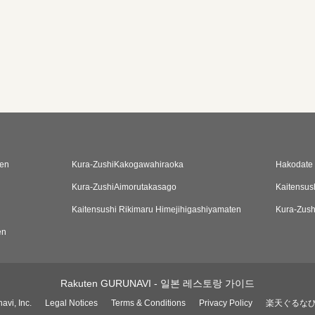
ten
Kura-ZushiKakogawahiraoka
Hakodate 
Kura-ZushiAimorutakasago
Kaitensus
n
Kaitensushi Rikimaru Himejihigashiyamaten
Kura-Zush
en
Rakuten GURUNAVI - 일본 레스토랑 가이드
avi, Inc.
Legal Notices
Terms & Conditions
Privacy Policy
楽天ぐるな