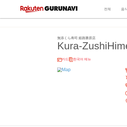
전체
음
無添くら寿司 姫路勝原店
Kura-ZushiHime
카드
한국어 메뉴