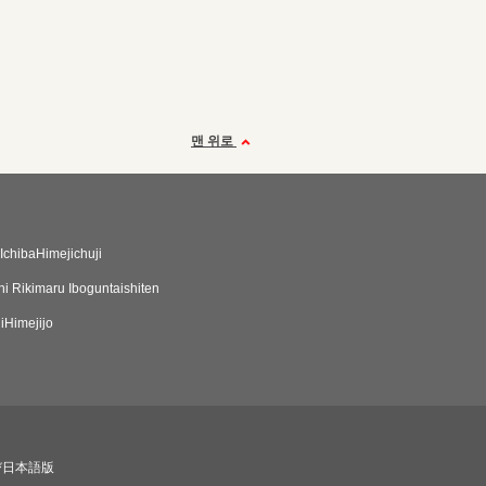
맨 위로
IchibaHimejichuji
hi Rikimaru Iboguntaishiten
iHimejijo
び日本語版