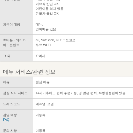
이유식 반입 OK
어린이용 의자 있음
유모차 출입 OK
외국어 대응
메뉴:
영어메뉴 있음
휴대폰・와이파
au, SoftBank, ＮＴＴ도코모
이・콘센트
무료 Wi-Fi
그 외
요리사
메뉴 서비스/관련 정보
메뉴
점심 메뉴
점심 식사 서비스
14시이후에도 런치 주문가능, 양 많은 런치, 수량한정런치 있음
드레스 코드
캐쥬얼, 포멀
감염 예방
미등록
FAQ
문의 사항
미등록