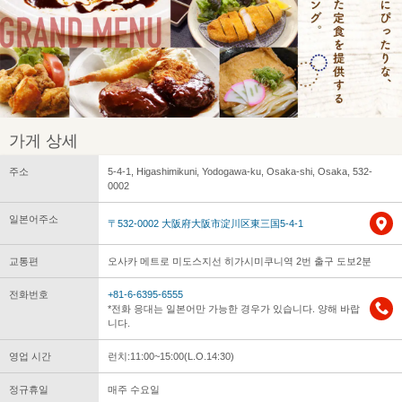
가게 상세
주소
5-4-1, Higashimikuni, Yodogawa-ku, Osaka-shi, Osaka, 532-
0002
일본어주소
〒532-0002 大阪府大阪市淀川区東三国5-4-1
교통편
오사카 메트로 미도스지선 히가시미쿠니역 2번 출구 도보2분
전화번호
+81-6-6395-6555
*전화 응대는 일본어만 가능한 경우가 있습니다. 양해 바랍
니다.
영업 시간
런치:11:00~15:00(L.O.14:30)
정규휴일
매주 수요일