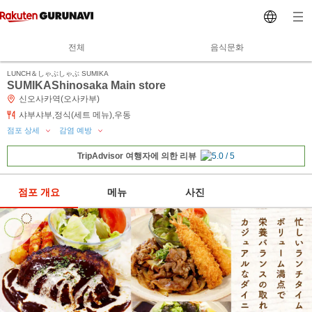
전체
음식문화
LUNCH＆しゃぶしゃぶ SUMIKA
SUMIKAShinosaka Main store
신오사카역(오사카부)
샤부샤부,정식(세트 메뉴),우동
점포 상세
감염 예방
TripAdvisor 여행자에 의한 리뷰
점포 개요
메뉴
사진