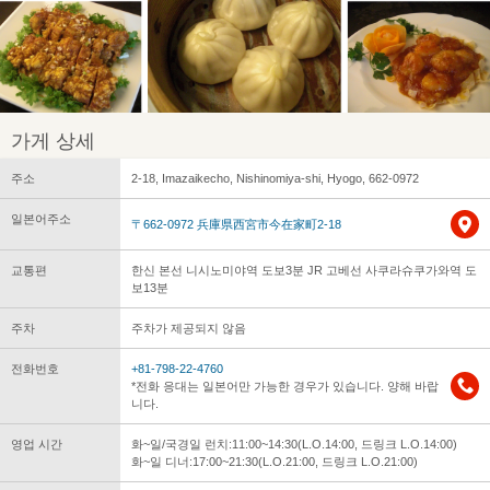
가게 상세
주소
2-18, Imazaikecho, Nishinomiya-shi, Hyogo, 662-0972
일본어주소
〒662-0972 兵庫県西宮市今在家町2-18
교통편
한신 본선 니시노미야역 도보3분 JR 고베선 사쿠라슈쿠가와역 도
보13분
주차
주차가 제공되지 않음
전화번호
+81-798-22-4760
*전화 응대는 일본어만 가능한 경우가 있습니다. 양해 바랍
니다.
영업 시간
화~일/국경일 런치:11:00~14:30(L.O.14:00, 드링크 L.O.14:00)
화~일 디너:17:00~21:30(L.O.21:00, 드링크 L.O.21:00)