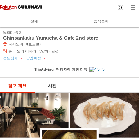
전체
음식문화
陳餐閣 2号店
Chinsankaku Yamucha & Cafe 2nd store
니시노미야(효고현)
중국 요리,이자카야,얌차 / 딤섬
점포 상세
감염 예방
TripAdvisor 여행자에 의한 리뷰
점포 개요
사진