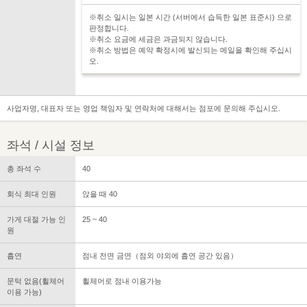
※취소 일시는 일본 시간 (서버에서 습득한 일본 표준시) 으로
판정합니다.
※취소 요금에 세금은 과금되지 않습니다.
※취소 방법은 예약 확정시에 발신되는 메일을 확인해 주십시
오.
사업자명, 대표자 또는 영업 책임자 및 연락처에 대해서는 점포에 문의해 주십시오.
좌석 / 시설 정보
총 좌석 수
40
회식 최대 인원
앉을 때 40
가게 대절 가능 인
25 ~ 40
원
흡연
점내 전면 금연（점외 야외에 흡연 공간 있음）
문턱 없음(휠체어
휠체어로 점내 이용가능
이용 가능)