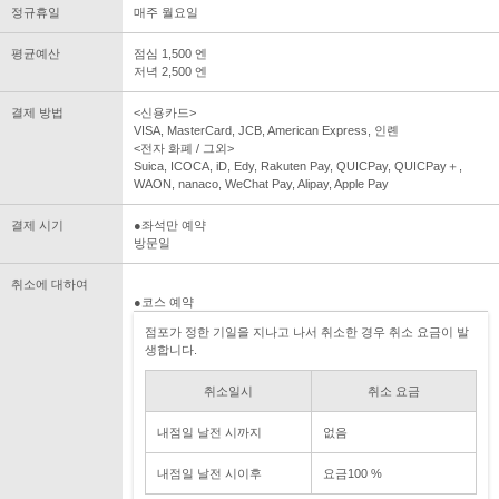
정규휴일
매주 월요일
평균예산
점심 1,500 엔
저녁 2,500 엔
결제 방법
<신용카드>
VISA, MasterCard, JCB, American Express, 인롄
<전자 화폐 / 그외>
Suica, ICOCA, iD, Edy, Rakuten Pay, QUICPay, QUICPay＋,
WAON, nanaco, WeChat Pay, Alipay, Apple Pay
결제 시기
●좌석만 예약
방문일
취소에 대하여
●코스 예약
점포가 정한 기일을 지나고 나서 취소한 경우 취소 요금이 발
생합니다.
취소일시
취소 요금
내점일 날전 시까지
없음
내점일 날전 시이후
요금100 %