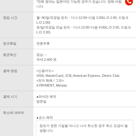
*전화 응대는 일본어만 가능한 경우가 있습니다. 양해 바랍
니다.
영업 시간
월~목/일/국경일 런치・디너:12:00~다음 2:00(L.O.1:00, 드링크
L.O.1:00)
토/일/국경일 전날 런치・디너:12:00~다음 4:00(L.O.3:30, 드링크
L.O.3:30)
정규휴일
연중무휴
평균예산
점심 --
저녁 2,400 엔
결제 방법
<신용카드>
VISA, MasterCard, JCB, American Express, Diners Club
<전자 화폐 / 그외>
d PAYMENT, Merpay
결제 시기
●좌석만 예약
방문일
취소에 대하여
●코스 예약
점포가 정한 기일을 지나고 나서 취소한 경우 취소 요금이 발
생합니다.