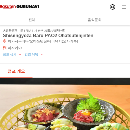
전체
음식문화
大衆居酒屋 酒ト肴さしすせそ 梅田お初天神店
Shisengyoza Baru PAO2 Ohatsutenjinten
히가시우메다/오하쓰텐진/다이유지(오사카부)
이자카야
점포 상세
감염 예방
점포 개요