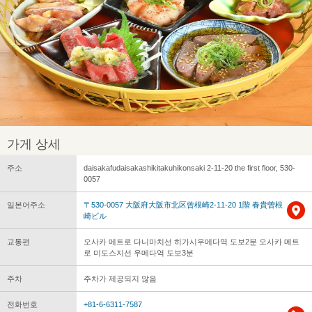
가게 상세
주소
daisakafudaisakashikitakuhikonsaki 2-11-20 the first floor, 530-
0057
일본어주소
〒530-0057 大阪府大阪市北区曾根崎2-11-20 1階 春貴曽根
崎ビル
교통편
오사카 메트로 다니마치선 히가시우메다역 도보2분 오사카 메트
로 미도스지선 우메다역 도보3분
주차
주차가 제공되지 않음
전화번호
+81-6-6311-7587