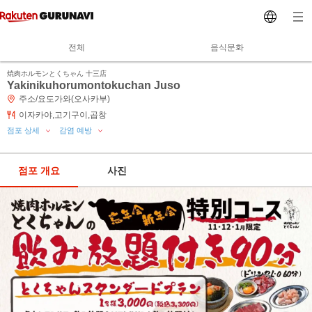
전체
음식문화
焼肉ホルモンとくちゃん 十三店
Yakinikuhorumontokuchan Juso
주소/요도가와(오사카부)
이자카야,고기구이,곱창
점포 상세
감염 예방
점포 개요
사진