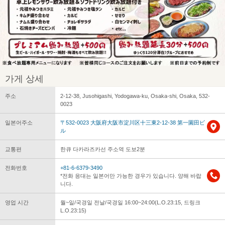
가게 상세
주소
2-12-38, Jusohigashi, Yodogawa-ku, Osaka-shi, Osaka, 532-
0023
일본어주소
〒532-0023 大阪府大阪市淀川区十三東2-12-38 第一園田ビ
ル
교통편
한큐 다카라즈카선 주소역 도보2분
전화번호
+81-6-6379-3490
*전화 응대는 일본어만 가능한 경우가 있습니다. 양해 바랍
니다.
영업 시간
월~일/국경일 전날/국경일 16:00~24:00(L.O.23:15, 드링크
L.O.23:15)