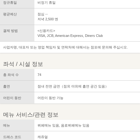
정규휴일
비정기 휴일
평균예산
점심 --
저녁 2,500 엔
결제 방법
<신용카드>
VISA, JCB, American Express, Diners Club
사업자명, 대표자 또는 영업 책임자 및 연락처에 대해서는 점포에 문의해 주십시오.
좌석 / 시설 정보
총 좌석 수
74
흡연
점내 전면 금연（점외 야외에 흡연 공간 있음）
어린이 동반
어린이 동반 가능
메뉴 서비스/관련 정보
메뉴
뷔페메뉴 있음, 음료뷔페메뉴 있음
드레스 코드
캐쥬얼