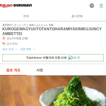
전체
음식문화
黒毛和牛とタンとハラミ 焼肉じゅんちゃん 別邸
KUROGEWAGYUUTOTANTOHARAMIYAKINIKUJUNCY
AMBETTEI
산노미야(효고현)
고기구이
점포 상세
감염 예방
TripAdvisor 여행자에 의한 리뷰
점포 개요
사진