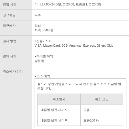
영업 시간
디너:17:00~24:00(L.O.23:00, 드링크 L.O.23:30)
정규휴일
무휴
평균예산
점심 --
저녁 5,500 엔
결제 방법
<신용카드>
VISA, MasterCard, JCB, American Express, Diners Club
결제 시기
●좌석만 예약
방문일
취소에 대하여
●코스 예약
점포가 정한 기일을 지나고 나서 취소한 경우 취소 요금이 발
생합니다.
취소일시
취소 요금
내점일 날전 시까지
없음
내점일 날전 시이후
요금100 %