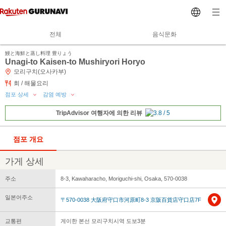
전체
음식문화
鰻と海鮮と蒸し料理 豊りょう
Unagi-to Kaisen-to Mushiryori Horyo
모리구치(오사카부)
회 / 해물요리
점포 상세
감염 예방
TripAdvisor 여행자에 의한 리뷰
점포 개요
가게 상세
주소
8-3, Kawaharacho, Moriguchi-shi, Osaka, 570-0038
일본어주소
〒570-0038 大阪府守口市河原町8-3 京阪百貨店守口店7F
교통편
게이한 본선 모리구치시역 도보3분