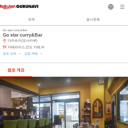
전체
음식문화
Go star curry＆Bar
Go star curry&Bar
다카쓰키(오사카부)
카레라이스,인도 카레,바
점포 상세
감염 예방
점포 개요