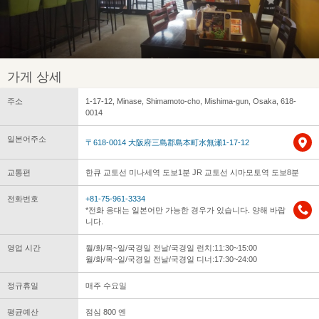
가게 상세
주소
1-17-12, Minase, Shimamoto-cho, Mishima-gun, Osaka, 618-
0014
일본어주소
〒618-0014 大阪府三島郡島本町水無瀬1-17-12
교통편
한큐 교토선 미나세역 도보1분 JR 교토선 시마모토역 도보8분
전화번호
+81-75-961-3334
*전화 응대는 일본어만 가능한 경우가 있습니다. 양해 바랍
니다.
영업 시간
월/화/목~일/국경일 전날/국경일 런치:11:30~15:00
월/화/목~일/국경일 전날/국경일 디너:17:30~24:00
정규휴일
매주 수요일
평균예산
점심 800 엔