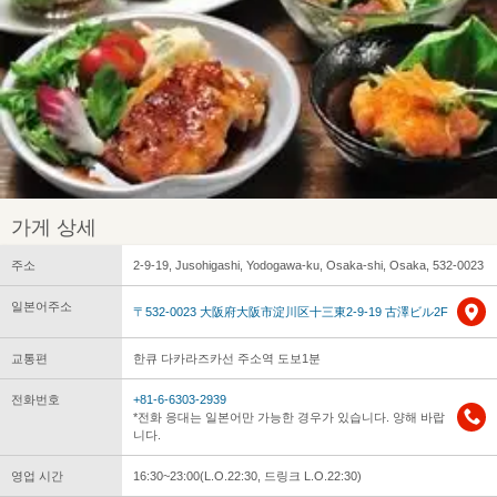
가게 상세
주소
2-9-19, Jusohigashi, Yodogawa-ku, Osaka-shi, Osaka, 532-0023
일본어주소
〒532-0023 大阪府大阪市淀川区十三東2-9-19 古澤ビル2F
교통편
한큐 다카라즈카선 주소역 도보1분
전화번호
+81-6-6303-2939
*전화 응대는 일본어만 가능한 경우가 있습니다. 양해 바랍
니다.
영업 시간
16:30~23:00(L.O.22:30, 드링크 L.O.22:30)