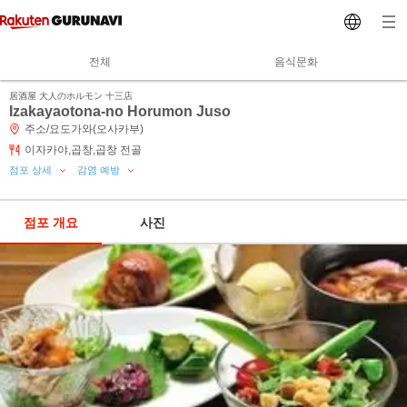
전체
음식문화
居酒屋 大人のホルモン 十三店
Izakayaotona-no Horumon Juso
주소/요도가와(오사카부)
이자카야,곱창,곱창 전골
점포 상세
감염 예방
점포 개요
사진