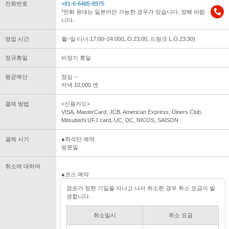
전화번호
+81-6-6485-8975
*전화 응대는 일본어만 가능한 경우가 있습니다. 양해 바랍
니다.
영업 시간
월~일 디너:17:00~24:00(L.O.23:00, 드링크 L.O.23:30)
정규휴일
비정기 휴일
평균예산
점심 --
저녁 10,000 엔
결제 방법
<신용카드>
VISA, MasterCard, JCB, American Express, Diners Club,
Mitsubishi UFJ card, UC, DC, NICOS, SAISON
결제 시기
●좌석만 예약
방문일
취소에 대하여
●코스 예약
점포가 정한 기일을 지나고 나서 취소한 경우 취소 요금이 발
생합니다.
취소일시
취소 요금