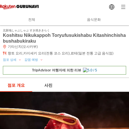
전체
음식문화
北新地しゃぶしゃぶ すき焼ききらく
Koshitsu Nikukappoh Toryufusukishabu Kitashinchisha
bushabukiraku
기타신치(오사카부)
향토 요리,카이세키 요리(전통 코스 요리),료테(일본 전통 고급 음식점)
점포 상세
감염 예방
TripAdvisor 여행자에 의한 리뷰
점포 개요
사진