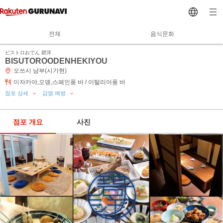
전체
음식문화
ビストロおでん 碧洋
BISUTOROODENHEKIYOU
오쓰시 남부(시가현)
이자카야,오뎅,스페인풍 바 / 이탈리아풍 바
점포 상세
감염 예방
점포 개요
사진