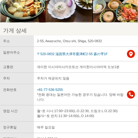
가게 상세
주소
2-55, Awazucho, Otsu-shi, Shiga, 520-0832
일본어주소
〒520-0832 滋賀県大津市粟津町2-55 森の雫1F
교통편
게이한 이시야마사카모토선 게이한이시야마역 도보1분
주차
주차가 제공되지 않음
전화번호
+81-77-536-5255
*전화 응대는 일본어만 가능한 경우가 있습니다. 양해 바랍
니다.
영업 시간
월~토 디너:17:00~23:00(L.O.22:30, 드링크 L.O.22:30)
월/수~토 런치:11:30~14:00(L.O.14:00)
정규휴일
매주 일요일