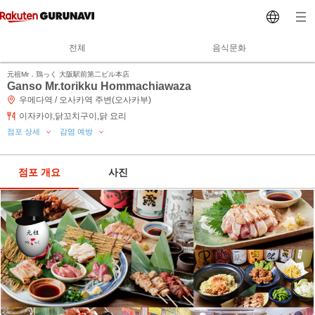
전체
음식문화
元祖Mr．鶏っく 大阪駅前第二ビル本店
Ganso Mr.torikku Hommachiawaza
우메다역 / 오사카역 주변(오사카부)
이자카야,닭꼬치구이,닭 요리
점포 상세
감염 예방
점포 개요
사진