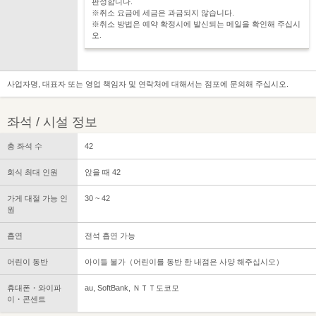
판정합니다.
※취소 요금에 세금은 과금되지 않습니다.
※취소 방법은 예약 확정시에 발신되는 메일을 확인해 주십시
오.
사업자명, 대표자 또는 영업 책임자 및 연락처에 대해서는 점포에 문의해 주십시오.
좌석 / 시설 정보
총 좌석 수
42
회식 최대 인원
앉을 때 42
가게 대절 가능 인
30 ~ 42
원
흡연
전석 흡연 가능
어린이 동반
아이들 불가（어린이를 동반 한 내점은 사양 해주십시오）
휴대폰・와이파
au, SoftBank, ＮＴＴ도코모
이・콘센트