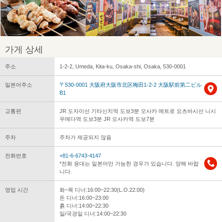
가게 상세
주소
1-2-2, Umeda, Kita-ku, Osaka-shi, Osaka, 530-0001
일본어주소
〒530-0001 大阪府大阪市北区梅田1-2-2 大阪駅前第二ビル
B1
교통편
JR 도자이선 기타신치역 도보3분 오사카 메트로 요츠바시선 니시
우메다역 도보3분 JR 오사카역 도보7분
주차
주차가 제공되지 않음
전화번호
+81-6-6743-4147
*전화 응대는 일본어만 가능한 경우가 있습니다. 양해 바랍
니다.
영업 시간
화~목 디너:16:00~22:30(L.O.22:00)
돈 디너:16:00~23:00
흙 디너:14:00~22:30
일/국경일 디너:14:00~22:30