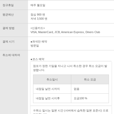
정규휴일
매주 월요일
평균예산
점심 900 엔
저녁 3,500 엔
결제 방법
<신용카드>
VISA, MasterCard, JCB, American Express, Diners Club
결제 시기
●좌석만 예약
방문일
취소에 대하여
●코스 예약
점포가 정한 기일을 지나고 나서 취소한 경우 취소 요금이 발
생합니다.
취소일시
취소 요금
내점일 날전 시까지
없음
내점일 날전 시이후
요금100 %
※취소 일시는 일본 시간 (서버에서 습득한 일본 표준시) 으로