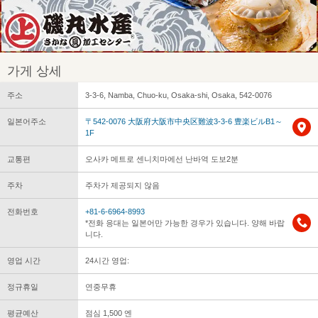
가게 상세
주소
3-3-6, Namba, Chuo-ku, Osaka-shi, Osaka, 542-0076
일본어주소
〒542-0076 大阪府大阪市中央区難波3-3-6 豊楽ビルB1～
1F
교통편
오사카 메트로 센니치마에선 난바역 도보2분
주차
주차가 제공되지 않음
전화번호
+81-6-6964-8993
*전화 응대는 일본어만 가능한 경우가 있습니다. 양해 바랍
니다.
영업 시간
24시간 영업:
정규휴일
연중무휴
평균예산
점심 1,500 엔