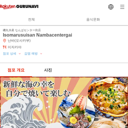
전체
음식문화
磯丸水産 なんばセンター街店
Isomarusuisan Nambacentergai
난바(오사카부)
이자카야
점포 상세
감염 예방
점포 개요
사진