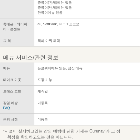
중국어(간체)메뉴 있음
중국어(번체)메뉴 있음
한국어메뉴 있음
휴대폰・와이파
au, SoftBank, ＮＴＴ도코모
이・콘센트
그 외
해피 아워 혜택
메뉴 서비스/관련 정보
메뉴
음료뷔페메뉴 있음, 점심 메뉴
테이크 아웃
포장 가능
드레스 코드
캐쥬얼
감염 예방
미등록
FAQ
문의 사항
미등록
*시설이 실시하고있는 감염 예방에 관한 기재는 Gurunavi가 그 정
확성을 확인하고있는 것은 아닙니다.