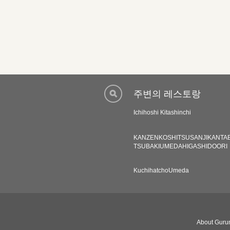
주변의 레스토랑
Ichihoshi Kitashinchi
KANZENKOSHITSUSANJIKANTA
TSUBAKIUMEDAHIGASHIDOORI
KuchihatchoUmeda
About Gurun