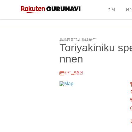
전체
음
鳥焼肉専門店 鳥は萬年
Toriyakiniku sp
nnen
카드
흡연