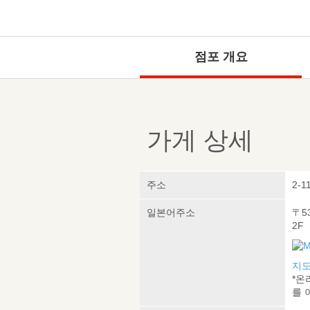
점포 개요
가게 상세
주소
2-1
일본어주소
〒5
2F
지도
*온
를 