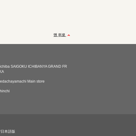
맨 위로
ichiba SAIGOKU ICHIBANYA GRAND FR
KA
edachayamachi Main store
hinchi
び日本語版