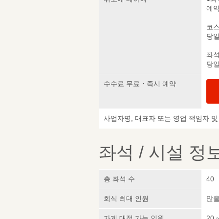
예약
코스
당일
좌석
당일
수수료 무료・즉시 예약
사업자명, 대표자 또는 영업 책임자 
좌석 / 시설 정
총 좌석 수
40
회식 최대 인원
앉을
가게 대절 가능 인원
20 