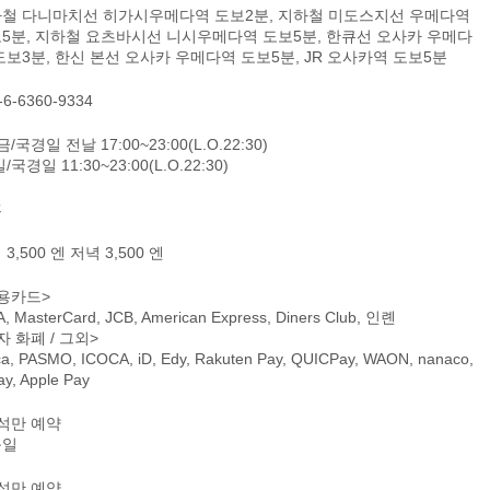
철 다니마치선 히가시우메다역 도보2분, 지하철 미도스지선 우메다역
5분, 지하철 요츠바시선 니시우메다역 도보5분, 한큐선 오사카 우메다
도보3분, 한신 본선 오사카 우메다역 도보5분, JR 오사카역 도보5분
-6-6360-9334
/국경일 전날 17:00~23:00(L.O.22:30)
/국경일 11:30~23:00(L.O.22:30)
휴
3,500 엔 저녁 3,500 엔
용카드>
A, MasterCard, JCB, American Express, Diners Club, 인롄
자 화폐 / 그외>
ca, PASMO, ICOCA, iD, Edy, Rakuten Pay, QUICPay, WAON, nanaco,
ay, Apple Pay
석만 예약
문일
석만 예약