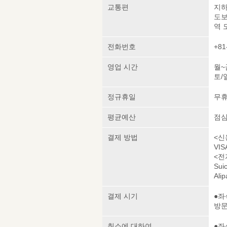
교통편
지하
도보
역 
전화번호
+81
영업 시간
월~금
토/일
정규휴일
무
평균예산
점심 
결제 방법
<신
VIS
<전
Sui
Alip
결제 시기
●좌
방
취소에 대하여
●좌