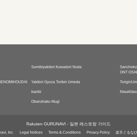
Sumibiyakitori Kuwadori Noda
Sanchoku
ONT OSA
BENOMIHOUDAI
Yakitori Gyoza Torikin Umeda
ToriginUm
Isaribi
NiwaKitas
Obanshaku Mugi
Rakuten GURUNAVI - 일본 레스토랑 가이드
avi, Inc.
Legal Notices
Terms & Conditions
Privacy Policy
楽天ぐるな