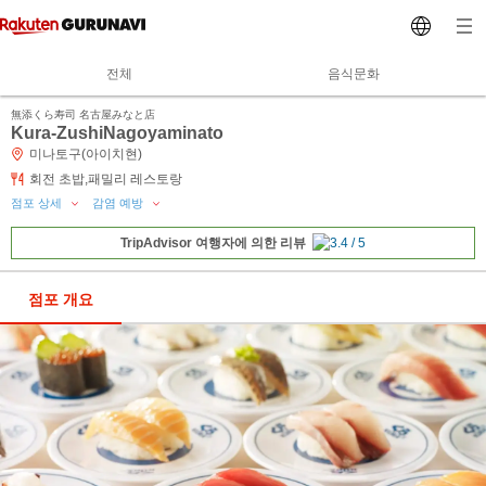
전체
음식문화
無添くら寿司 名古屋みなと店
Kura-ZushiNagoyaminato
미나토구(아이치현)
회전 초밥,패밀리 레스토랑
점포 상세
감염 예방
TripAdvisor 여행자에 의한 리뷰
점포 개요