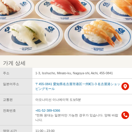
가게 상세
주소
1-3, Isshucho, Minato-ku, Nagoya-shi, Aichi, 455-0841
일본어주소
〒455-0841 愛知県名古屋市港区一州町1-3 名古屋港ショッ
ピングモール
교통편
아오나미선 이나에이역 도보5분
전화번호
+81-52-389-6366
*전화 응대는 일본어만 가능한 경우가 있습니다. 양해 바랍
니다.
영업 시간
11:00～23:00