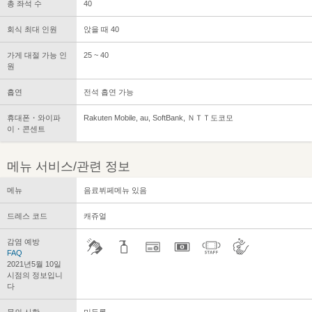
총 좌석 수
40
회식 최대 인원
앉을 때 40
가게 대절 가능 인
25 ~ 40
원
흡연
전석 흡연 가능
휴대폰・와이파
Rakuten Mobile, au, SoftBank, ＮＴＴ도코모
이・콘센트
메뉴 서비스/관련 정보
메뉴
음료뷔페메뉴 있음
드레스 코드
캐쥬얼
감염 예방
FAQ
2021년5월 10일
시점의 정보입니
다
문의 사항
미등록