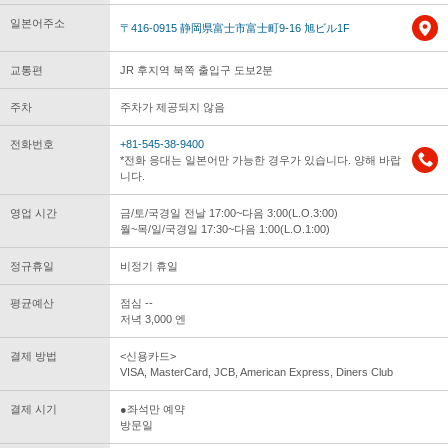
일본어주소
〒416-0915 静岡県富士市富士町9-16 旭ビル1F
교통편
JR 후지역 북쪽 출입구 도보2분
주차
주차가 제공되지 않음
전화번호
+81-545-38-9400
*전화 응대는 일본어만 가능한 경우가 있습니다. 양해 바랍
니다.
영업 시간
금/토/국경일 전날 17:00~다음 3:00(L.O.3:00)
월~목/일/국경일 17:30~다음 1:00(L.O.1:00)
정규휴일
비정기 휴일
평균예산
점심 --
저녁 3,000 엔
결제 방법
<신용카드>
VISA, MasterCard, JCB, American Express, Diners Club
결제 시기
●좌석만 예약
방문일