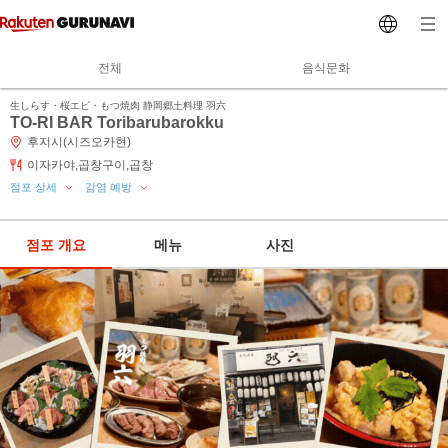
전체
음식문화
生しらす・桜エビ・もつ焼肉 静岡郷土料理 羽六
TO-RI BAR Toribarubarokku
후지시(시즈오카현)
이자카야,곱창구이,곱창
점포 상세
감염 예방
점포 개요
메뉴
사진