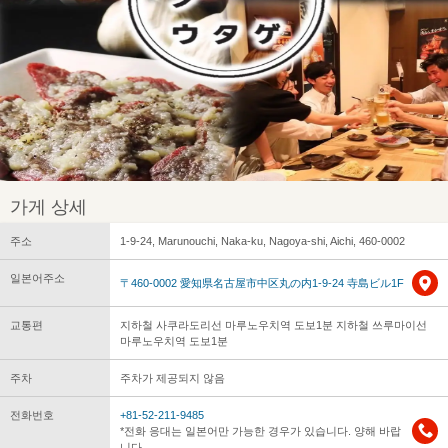
가게 상세
주소
1-9-24, Marunouchi, Naka-ku, Nagoya-shi, Aichi, 460-0002
일본어주소
〒460-0002 愛知県名古屋市中区丸の内1-9-24 寺島ビル1F
교통편
지하철 사쿠라도리선 마루노우치역 도보1분 지하철 쓰루마이선
마루노우치역 도보1분
주차
주차가 제공되지 않음
전화번호
+81-52-211-9485
*전화 응대는 일본어만 가능한 경우가 있습니다. 양해 바랍
니다.