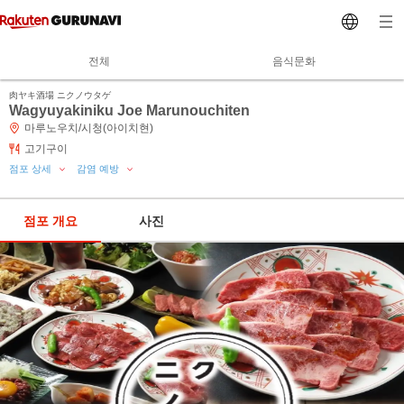
전체
음식문화
肉ヤキ酒場 ニクノウタゲ
Wagyuyakiniku Joe Marunouchiten
마루노우치/시청(아이치현)
고기구이
점포 상세
감염 예방
점포 개요
사진