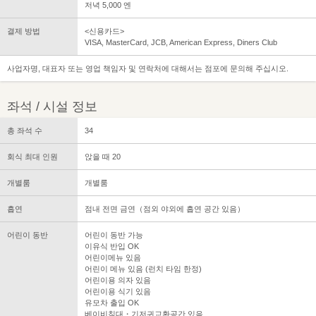
저녁 5,000 엔
결제 방법
<신용카드>
VISA, MasterCard, JCB, American Express, Diners Club
사업자명, 대표자 또는 영업 책임자 및 연락처에 대해서는 점포에 문의해 주십시오.
좌석 / 시설 정보
총 좌석 수
34
회식 최대 인원
앉을 때 20
개별룸
개별룸
흡연
점내 전면 금연（점외 야외에 흡연 공간 있음）
어린이 동반
어린이 동반 가능
이유식 반입 OK
어린이메뉴 있음
어린이 메뉴 있음 (런치 타임 한정)
어린이용 의자 있음
어린이용 식기 있음
유모차 출입 OK
베이비침대・기저귀교환공간 있음