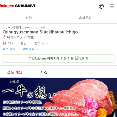
전체
음식문화
オリーブ牛専門 ステーキハウス 一牛
Oribugyusemmon Sutekihausu Ichigo
다카마쓰(가가와현)
스테이크,철판 구이,향토 요리
점포 상세
감염 예방
TripAdvisor 여행자에 의한 리뷰
점포 개요
사진