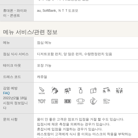
휴대폰・와이파
au, SoftBank, ＮＴＴ도코모
이・콘센트
메뉴 서비스/관련 정보
메뉴
점심 메뉴
점심 식사 서비스
디저트포함 런치, 양 많은 런치, 수량한정런치 있음
테이크 아웃
포장 가능
드레스 코드
캐쥬얼
감염 예방
FAQ
2022년2월 18일
시점의 정보입니
다
문의 사항
몸이 안 좋은 고객은 점포가 입점을 거절 할 수도 있습니다.
입점시에 체온 측정을 의뢰하는 경우가 있습니다.
혼잡시에 입점을 거절하는 경우가 있습니다.
레스토랑이 고객에게 식사 중 이외는 마스크의 착용을 부탁하는