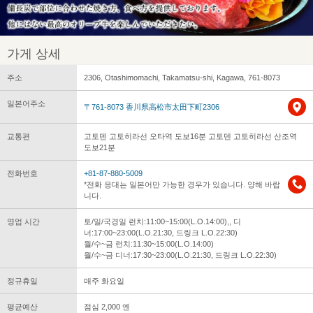
가게 상세
주소
2306, Otashimomachi, Takamatsu-shi, Kagawa, 761-8073
일본어주소
〒761-8073 香川県高松市太田下町2306
교통편
고토덴 고토히라선 오타역 도보16분 고토덴 고토히라선 산조역
도보21분
전화번호
+81-87-880-5009
*전화 응대는 일본어만 가능한 경우가 있습니다. 양해 바랍
니다.
영업 시간
토/일/국경일 런치:11:00~15:00(L.O.14:00),, 디
너:17:00~23:00(L.O.21:30, 드링크 L.O.22:30)
월/수~금 런치:11:30~15:00(L.O.14:00)
월/수~금 디너:17:30~23:00(L.O.21:30, 드링크 L.O.22:30)
정규휴일
매주 화요일
평균예산
점심 2,000 엔