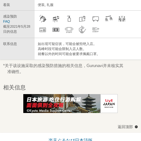
着装
便装, 礼服
感染预防
FAQ
截至2021年5月28
日的信息
联系信息
如出现可疑症状，可能会被拒绝入店。
高峰时段可能会限制入店人数。
就餐以外的时间可能会被要求佩戴口罩。
*关于该设施采取的感染预防措施的相关信息，Gurunavi并未核实其
准确性。
相关信息
返回顶部
楽天ぐるなび日本語版