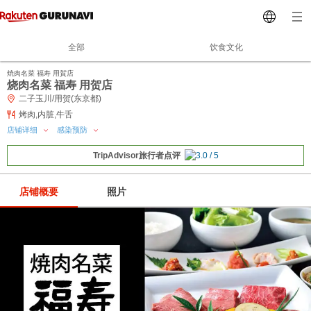
全部
饮食文化
焼肉名菜 福寿 用賀店
烧肉名菜 福寿 用贺店
二子玉川/用贺(东京都)
烤肉,内脏,牛舌
店铺详细
感染预防
TripAdvisor旅行者点评
店铺概要
照片