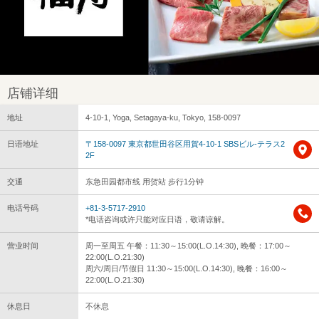
店铺详细
地址
4-10-1, Yoga, Setagaya-ku, Tokyo, 158-0097
日语地址
〒158-0097 東京都世田谷区用賀4-10-1 SBSビル-テラス2
2F
交通
东急田园都市线 用贺站 步行1分钟
电话号码
+81-3-5717-2910
*电话咨询或许只能对应日语，敬请谅解。
营业时间
周一至周五 午餐：11:30～15:00(L.O.14:30), 晚餐：17:00～
22:00(L.O.21:30)
周六/周日/节假日 11:30～15:00(L.O.14:30), 晚餐：16:00～
22:00(L.O.21:30)
休息日
不休息