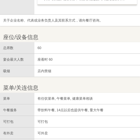
关于企业名称、代表或业务负责人及其联系方式，请向餐厅咨询。
座位/设备信息
总席数
60
宴会最大人数
座着时 60
吸烟
店内禁烟
菜单/关连信息
菜单
有任饮菜单, 午餐菜单, 健康菜单相谈
午餐服务
带饮料午餐, 14点以后也提供午餐, 量大午餐
可打包
可打包
有外卖
可外卖