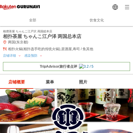
全部
饮食文化
相撲茶屋 ちゃんこ江戸沢 両国総本店
相扑茶屋 ちゃんこ江户泽 两国总本店
两国(东京都)
相扑火锅(相扑选手吃的传统火锅),居酒屋,寿司 / 鱼其他
店铺详细
感染预防
TripAdvisor旅行者点评
店铺概要
菜单
照片