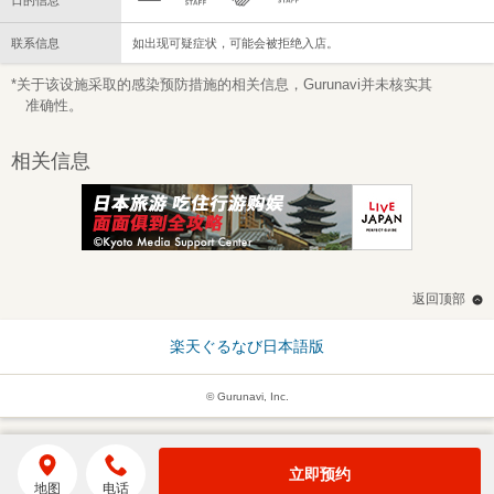
日的信息
联系信息
如出现可疑症状，可能会被拒绝入店。
*关于该设施采取的感染预防措施的相关信息，Gurunavi并未核实其
准确性。
相关信息
返回顶部
楽天ぐるなび日本語版
© Gurunavi, Inc.
立即预约
地图
电话