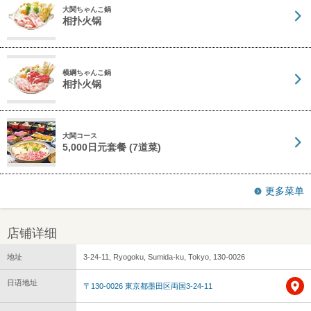
大関ちゃんこ鍋
相扑火锅
横綱ちゃんこ鍋
相扑火锅
大関コース
5,000日元套餐 (7道菜)
更多菜单
店铺详细
地址
3-24-11, Ryogoku, Sumida-ku, Tokyo, 130-0026
日语地址
〒130-0026 東京都墨田区両国3-24-11