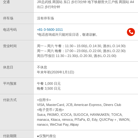
交通
JR总武线 两国站 东口 步行3分钟 地下铁都营大江户线 两国站 A4
出口 步行8分钟
停车场
没有停车场
电话号码
+81-3-5600-1011
*电话咨询或许只能对应日语，敬请谅解。
营业时间
周一～周六 午餐：11:30～15:00(L.O.14:30, 酒水L.O.14:30)
周一～周六 晚餐：17:00～23:00(L.O.22:00, 酒水L.O.22:30)
周日/节假日 11:30～21:30(L.O.20:30, 酒水L.O.21:00)
休息日
不休息
年末年初(2026年1月1日)
平均预算
午餐 1,000 日元
晚餐 3,500 日元
付款方式
<信用卡>
VISA, MasterCard, JCB, American Express, Diners Club
<电子货币 / 其他>
Suica, PASMO, ICOCA, SUGOCA, HAYAKAKEN, TOICA,
manaca, Kitaca, nimoca, PiTaPa, iD, Edy, QUICPay＋, WAON,
nanaco, WeChat Pay, Alipay
付款期限
●仅预约座位