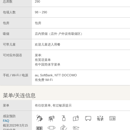
总席数
290
包場人数
98 ~ 290
包房
包房
吸烟
店内禁烟（店外·户外设有吸烟区）
可带儿童
欢迎儿童进入用餐
可对应外国语
菜单:
有英语菜单
有中国简体字菜单
手机 / Wi-Fi / 电源
au, SoftBank, NTT DOCOMO
有免费 Wi-Fi
菜单/关连信息
菜单
有任饮菜单, 有过敏原提示
感染预防
FAQ
截至2023年3月15