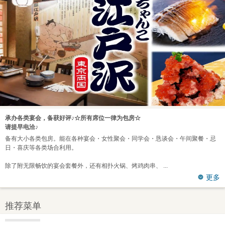
承办各类宴会，备获好评♪☆所有席位一律为包房☆
请提早电洽♪
备有大小各类包房。能在各种宴会・女性聚会・同学会・恳谈会・午间聚餐・忌
日・喜庆等各类场合利用。
除了附无限畅饮的宴会套餐外，还有相扑火锅、烤鸡肉串、
更多
推荐菜单