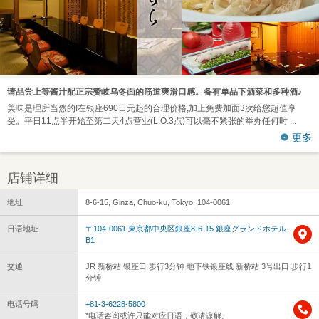
请品尝上等酱汁配正宗赞岐乌冬面的筋道爽滑口感。备有单品下酒菜和多种酒♪
美味是理所当然的!在银座690日元起的合理价格,加上免费加面3次给您超值享
受。平日11点半开始至第二天4点营业(L.O.3点)可以毫不紧张的举办任何时
更多
店铺详细
地址
8-6-15, Ginza, Chuo-ku, Tokyo, 104-0061
日语地址
〒104-0061 東京都中央区銀座8-6-15 銀座グランドホテル
B1
交通
JR 新桥站 银座口 步行3分钟 地下铁银座线 新桥站 3号出口 步行1
分钟
电话号码
+81-3-6228-5800
*电话咨询或许只能对应日语，敬请谅解。