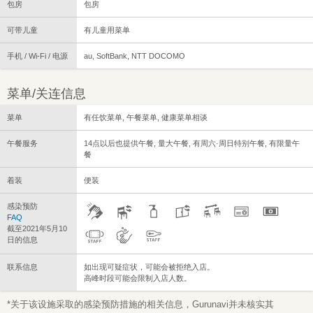
包房
包房
可带儿童
有儿童用菜单
手机 / Wi-Fi / 电源
au, SoftBank, NTT DOCOMO
菜单/关连信息
菜单
有任饮菜单, 午餐菜单, 健康菜单相谈
午餐服务
14点以后也提供午餐, 量大午餐, 有周六·周日特别午餐, 有限量午
餐
着装
便装
感染预防
FAQ
截至2021年5月10
日的信息
联系信息
如出现可疑症状，可能会被拒绝入店。
高峰时段可能会限制入店人数。
*关于该设施采取的感染预防措施的相关信息，Gurunavi并未核实其