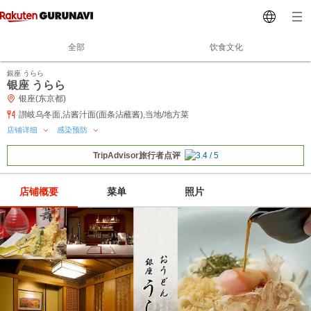
全部
饮食文化
銀座 うらら
银座 うらら
银座(东京都)
讃岐乌冬面,沾酱汁面(面条沾蘸酱),当地/地方菜
店铺详细
感染预防
TripAdvisor旅行者点评
店铺概要
菜单
照片