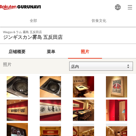
全部
饮食文化
Wagyu＆ラム 霧島 五反田店
ジンギスカン雾岛 五反田店
店铺概要
菜单
照片
照片