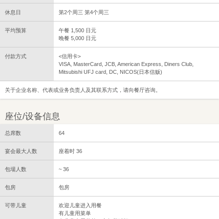
休息日
第2个周三 第4个周三
平均预算
午餐 1,500 日元
晚餐 5,000 日元
付款方式
<信用卡>
VISA, MasterCard, JCB, American Express, Diners Club,
Mitsubishi UFJ card, DC, NICOS(日本信贩)
关于企业名称、代表或业务负责人及其联系方式，请向餐厅咨询。
座位/设备信息
总席数
64
宴会最大人数
座着时 36
包場人数
~ 36
包房
包房
可带儿童
欢迎儿童进入用餐
有儿童用菜单