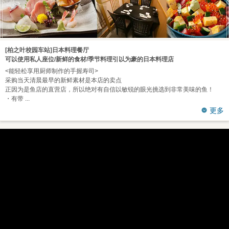
[柏之叶校园车站]日本料理餐厅
可以使用私人座位/新鲜的食材/季节料理引以为豪的日本料理店
<能轻松享用厨师制作的手握寿司>
采购当天清晨最早的新鲜素材是本店的卖点
正因为是鱼店的直营店，所以绝对有自信以敏锐的眼光挑选到非常美味的鱼！
・有带
更多