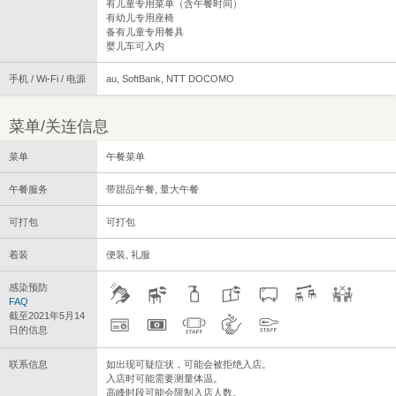
有儿童专用菜单（含午餐时间）
有幼儿专用座椅
备有儿童专用餐具
婴儿车可入内
手机 / Wi-Fi / 电源
au, SoftBank, NTT DOCOMO
菜单/关连信息
菜单
午餐菜单
午餐服务
带甜品午餐, 量大午餐
可打包
可打包
着装
便装, 礼服
感染预防
FAQ
截至2021年5月14
日的信息
联系信息
如出现可疑症状，可能会被拒绝入店。
入店时可能需要测量体温。
高峰时段可能会限制入店人数。