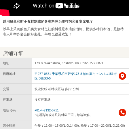
以用鲜鱼和时令食材制成的各类料理为主打的和食宴席餐厅
以早上采购的鱼贝类为食材烹饪的料理是本店的招牌。提供多种日本酒，是接待
客人和举办宴会的好去处。午餐也很受欢迎！
店铺详细
地址
173-8, Wakashiba, Kashiwa-shi, Chiba, 277-0871
日语地址
〒277-0871 千葉県柏市若柴173-8 柏の葉キャンパス151街
区 B棟SB-5
交通
筑波快线 柏叶校区站 步行1分钟
停车场
没有停车场
电话号码
+81-4-7132-5711
*电话咨询或许只能对应日语，敬请谅解。
营业时间
午餐：11:00～15:00(L.O.14:00), 晚餐：17:00～22:00(L.O.21:00)