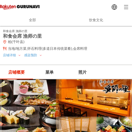
全部
饮食文化
和食会席 漁師の里
和食会席 渔师の里
柏(千叶县)
当地/地方菜,怀石料理(多道日本传统菜肴),会席料理
店铺详细
感染预防
店铺概要
菜单
照片