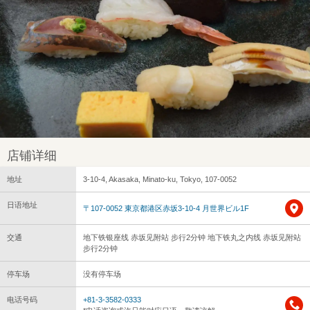
店铺详细
地址
3-10-4, Akasaka, Minato-ku, Tokyo, 107-0052
日语地址
〒107-0052 東京都港区赤坂3-10-4 月世界ビル1F
交通
地下铁银座线 赤坂见附站 步行2分钟 地下铁丸之内线 赤坂见附站
步行2分钟
停车场
没有停车场
电话号码
+81-3-3582-0333