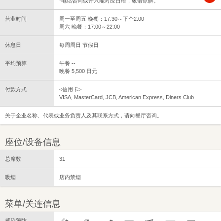
*电话咨询或许只能对应日语，敬请谅解。
营业时间
周一至周五 晚餐：17:30～下个2:00
周六 晚餐：17:00～22:00
休息日
每周周日 节假日
平均预算
午餐 --
晚餐 5,500 日元
付款方式
<信用卡>
VISA, MasterCard, JCB, American Express, Diners Club
关于企业名称、代表或业务负责人及其联系方式，请向餐厅咨询。
座位/设备信息
总席数
31
吸烟
店内禁烟
菜单/关连信息
感染预防