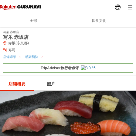
全部
饮食文化
写楽 赤坂店
写乐 赤坂店
赤坂(东京都)
寿司
店铺详细
感染预防
TripAdvisor旅行者点评
店铺概要
照片