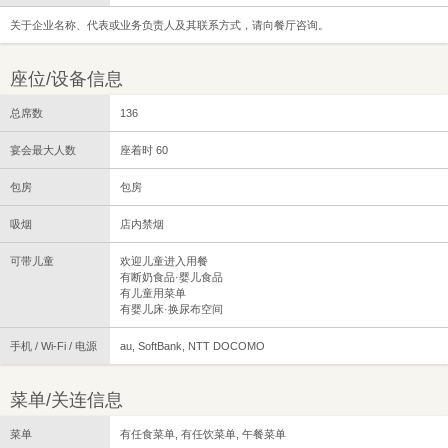
关于企业名称、代表或业务负责人及其联系方式，请向餐厅咨询。
座位/设备信息
总席数
136
宴会最大人数
座着时 60
包房
包房
吸烟
店内禁烟
可带儿童
欢迎儿童进入用餐
有断奶食品·婴儿食品
有儿童用菜单
有婴儿床·换尿布空间
手机 / Wi-Fi / 电源
au, SoftBank, NTT DOCOMO
菜单/关连信息
菜单
有任食菜单, 有任饮菜单, 午餐菜单