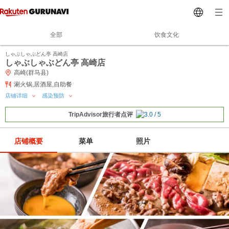
全部
饮食文化
しゃぶしゃぶどん亭 高崎店
しゃぶしゃぶどん亭 高崎店
高崎(群马县)
涮火锅,居酒屋,自助餐
店铺详细
感染预防
TripAdvisor旅行者点评
店铺概要
菜单
照片