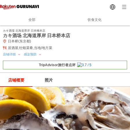
全部
饮食文化
カキ酒場 北海道厚岸 日本橋本店
カキ酒场 北海道厚岸 日本桥本店
日本桥(东京都)
居酒屋,牡蛎菜肴,当地/地方菜
店铺详细
感染预防
TripAdvisor旅行者点评
店铺概要
照片