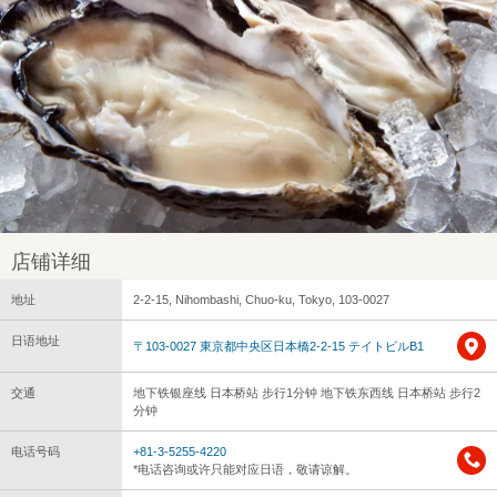
店铺详细
地址
2-2-15, Nihombashi, Chuo-ku, Tokyo, 103-0027
日语地址
〒103-0027 東京都中央区日本橋2-2-15 テイトビルB1
交通
地下铁银座线 日本桥站 步行1分钟 地下铁东西线 日本桥站 步行2
分钟
电话号码
+81-3-5255-4220
*电话咨询或许只能对应日语，敬请谅解。