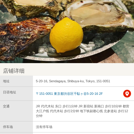
店铺详细
地址
5-20-16, Sendagaya, Shibuya-ku, Tokyo, 151-0051
日语地址
〒151-0051 東京都渋谷区千駄ヶ谷5-20-16 2F
交通
JR 代代木站 东口 步行1分钟 JR 新宿站 新南口 步行10分钟 都营
大江户线 代代木站 步行2分钟 地下铁副都心线 北参道站 步行12
分钟
停车场
没有停车场