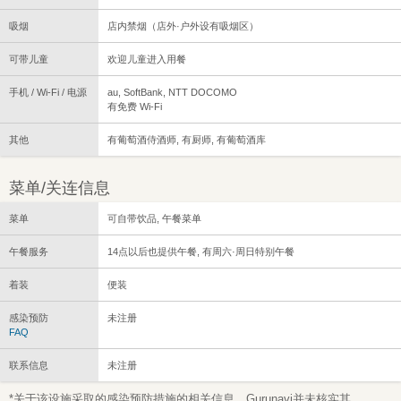
吸烟
店内禁烟（店外·户外设有吸烟区）
可带儿童
欢迎儿童进入用餐
手机 / Wi-Fi / 电源
au, SoftBank, NTT DOCOMO
有免费 Wi-Fi
其他
有葡萄酒侍酒师, 有厨师, 有葡萄酒库
菜单/关连信息
菜单
可自带饮品, 午餐菜单
午餐服务
14点以后也提供午餐, 有周六·周日特别午餐
着装
便装
感染预防
未注册
FAQ
联系信息
未注册
*关于该设施采取的感染预防措施的相关信息，Gurunavi并未核实其