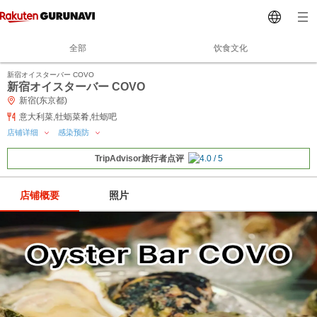
全部
饮食文化
新宿オイスターバー COVO
新宿オイスターバー COVO
新宿(东京都)
意大利菜,牡蛎菜肴,牡蛎吧
店铺详细
感染预防
TripAdvisor旅行者点评
店铺概要
照片