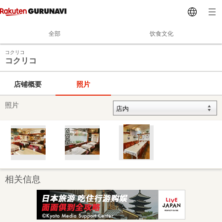
全部
饮食文化
コクリコ
コクリコ
店铺概要
照片
照片
相关信息