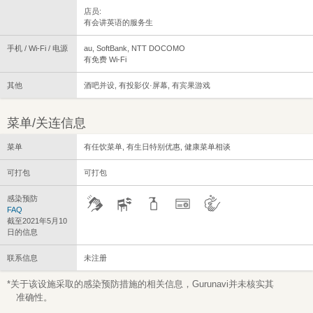
店员:
有会讲英语的服务生
手机 / Wi-Fi / 电源
au, SoftBank, NTT DOCOMO
有免费 Wi-Fi
其他
酒吧并设, 有投影仪·屏幕, 有宾果游戏
菜单/关连信息
菜单
有任饮菜单, 有生日特别优惠, 健康菜单相谈
可打包
可打包
感染预防
FAQ
截至2021年5月10
日的信息
联系信息
未注册
*关于该设施采取的感染预防措施的相关信息，Gurunavi并未核实其
准确性。