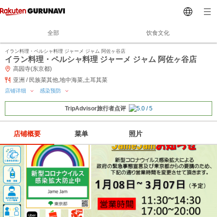
全部
饮食文化
イラン料理・ペルシャ料理 ジャーメ ジャム 阿佐ヶ谷店
イラン料理・ペルシャ料理 ジャーメ ジャム 阿佐ヶ谷店
高园寺(东京都)
亚洲 / 民族菜其他,地中海菜,土耳其菜
店铺详细
感染预防
TripAdvisor旅行者点评
店铺概要
菜单
照片