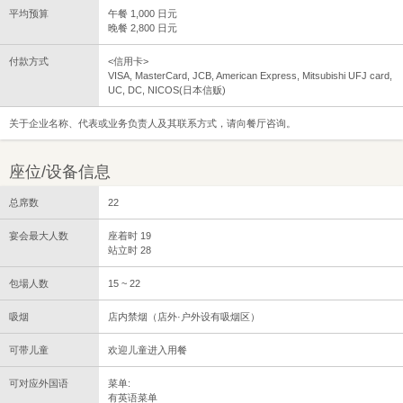
平均预算
午餐 1,000 日元
晚餐 2,800 日元
付款方式
<信用卡>
VISA, MasterCard, JCB, American Express, Mitsubishi UFJ card,
UC, DC, NICOS(日本信贩)
关于企业名称、代表或业务负责人及其联系方式，请向餐厅咨询。
座位/设备信息
总席数
22
宴会最大人数
座着时 19
站立时 28
包場人数
15 ~ 22
吸烟
店内禁烟（店外·户外设有吸烟区）
可带儿童
欢迎儿童进入用餐
可对应外国语
菜单:
有英语菜单