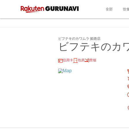
全部
饮
ビフテキのカワムラ 姫路店
ビフテキのカワ
信用卡
包房
禁烟