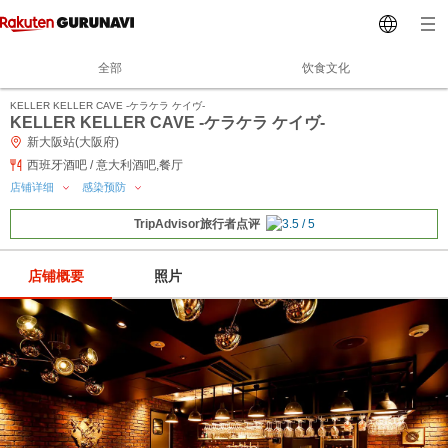
全部
饮食文化
KELLER KELLER CAVE ‐ケラケラ ケイヴ‐
KELLER KELLER CAVE ‐ケラケラ ケイヴ‐
新大阪站(大阪府)
西班牙酒吧 / 意大利酒吧,餐厅
店铺详细
感染预防
TripAdvisor旅行者点评
店铺概要
照片