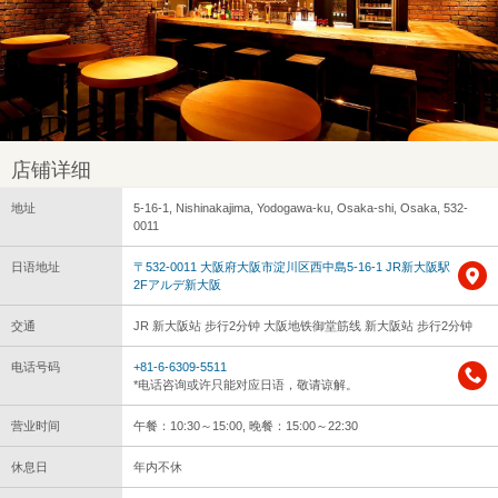
店铺详细
地址
5-16-1, Nishinakajima, Yodogawa-ku, Osaka-shi, Osaka, 532-
0011
日语地址
〒532-0011 大阪府大阪市淀川区西中島5-16-1 JR新大阪駅
2Fアルデ新大阪
交通
JR 新大阪站 步行2分钟 大阪地铁御堂筋线 新大阪站 步行2分钟
电话号码
+81-6-6309-5511
*电话咨询或许只能对应日语，敬请谅解。
营业时间
午餐：10:30～15:00, 晚餐：15:00～22:30
休息日
年内不休