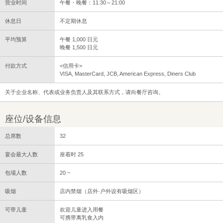
营业时间
午餐・晚餐：11:30～21:00
休息日
不定期休息
平均预算
午餐 1,000 日元
晚餐 1,500 日元
付款方式
<信用卡>
VISA, MasterCard, JCB, American Express, Diners Club
关于企业名称、代表或业务负责人及其联系方式，请向餐厅咨询。
座位/设备信息
总席数
32
宴会最大人数
座着时 25
包場人数
20 ~
吸烟
店内禁烟（店外·户外设有吸烟区）
可带儿童
欢迎儿童进入用餐
可携带离乳食入内