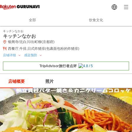
全部
饮食文化
キッチンなかお
キッチンなかお
银阁寺/北白川/出町柳(京都府)
西餐厅,牛排,日式炸猪排(包裹面包粉的炸猪排)
店铺详细
感染预防
TripAdvisor旅行者点评
店铺概要
照片