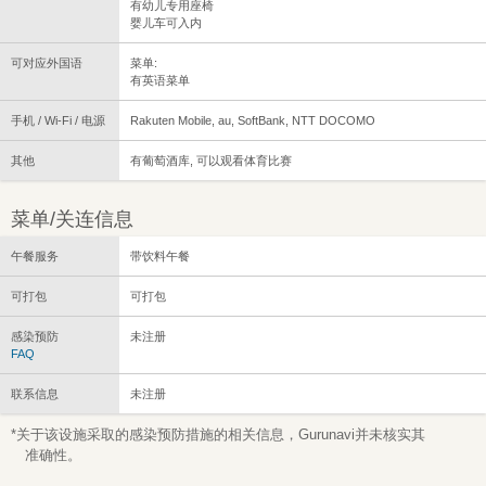
有幼儿专用座椅
婴儿车可入内
可对应外国语
菜单:
有英语菜单
手机 / Wi-Fi / 电源
Rakuten Mobile, au, SoftBank, NTT DOCOMO
其他
有葡萄酒库, 可以观看体育比赛
菜单/关连信息
午餐服务
带饮料午餐
可打包
可打包
感染预防
未注册
FAQ
联系信息
未注册
*关于该设施采取的感染预防措施的相关信息，Gurunavi并未核实其
准确性。