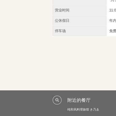
营业时间
11:
公休假日
年
停车场
免
附近的餐厅
纯和风料理旅馆 き乃ゑ