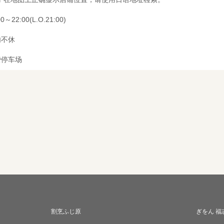
00～22:00(L.O.21:00)
内不休
费停车场
割烹ふじ原
ぎをん 福