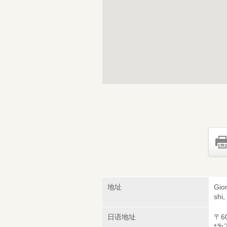
地址
Gio
shi
日语地址
〒6
*