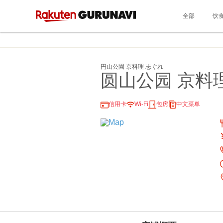
全部
饮
円山公園 京料理 志ぐれ
圆山公园 京料
信用卡
Wi-Fi
包房
中文菜单