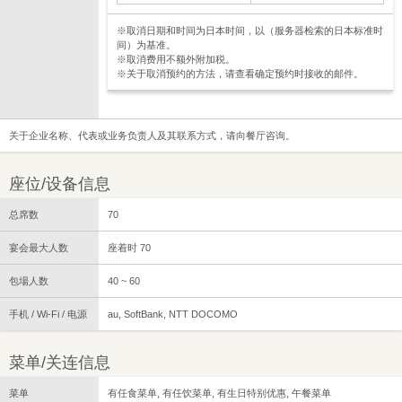
※取消日期和时间为日本时间，以（服务器检索的日本标准时
间）为基准。
※取消费用不额外附加税。
※关于取消预约的方法，请查看确定预约时接收的邮件。
关于企业名称、代表或业务负责人及其联系方式，请向餐厅咨询。
座位/设备信息
总席数
70
宴会最大人数
座着时 70
包場人数
40 ~ 60
手机 / Wi-Fi / 电源
au, SoftBank, NTT DOCOMO
菜单/关连信息
菜单
有任食菜单, 有任饮菜单, 有生日特别优惠, 午餐菜单