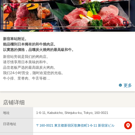
新宿車站附近。
能品嚐到日本獨有的和牛燒肉店。
以實惠的價格，品嚐炭火燒烤的最高級和牛。
新宿站旁就是我们的烤肉店。
请尽情享用日本美味的和牛。
品尝老板严选的最高级炭火烤肉。
我们24小时营业，随时欢迎您的光临。
牛小排、里脊肉、牛舌等都
更多
店铺详细
地址
1-6-11, Kabukicho, Shinjuku-ku, Tokyo, 160-0021
日语地址
〒160-0021 東京都新宿区歌舞伎町1-6-11 新宿栄ビル