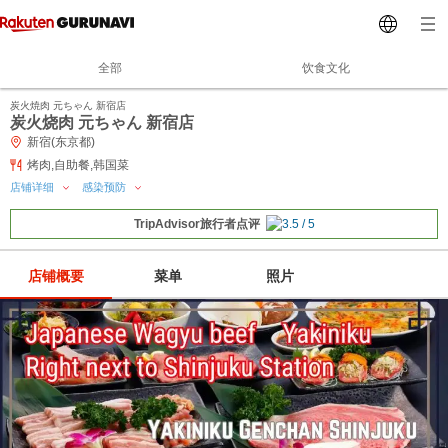
全部
饮食文化
炭火焼肉 元ちゃん 新宿店
炭火烧肉 元ちゃん 新宿店
新宿(东京都)
烤肉,自助餐,韩国菜
店铺详细
感染预防
TripAdvisor旅行者点评
店铺概要
菜单
照片