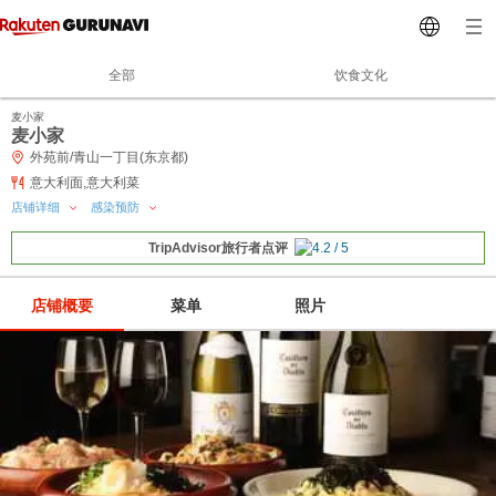
全部
饮食文化
麦小家
麦小家
外苑前/青山一丁目(东京都)
意大利面,意大利菜
店铺详细
感染预防
TripAdvisor旅行者点评
店铺概要
菜单
照片