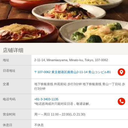
店铺详细
地址
2-11-14, Minamiaoyama, Minato-ku, Tokyo, 107-0062
日语地址
〒107-0062 東京都港区南青山2-11-14 青山コシビルB1
交通
地下铁银座线 外苑前站 步行3分钟 地下铁银座线 青山一丁目站 步
行3分钟
电话号码
+81-3-3403-1135
*电话咨询或许只能对应日语，敬请谅解。
营业时间
周一～周日 11:00～22:00(L.O.21:30)
休息日
不休息