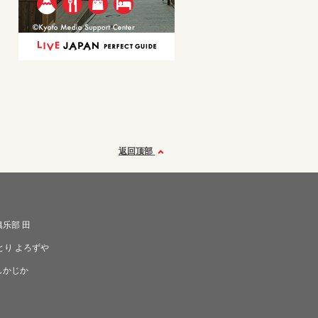
返回顶部
乐部 田
とり よろずや
しかじか