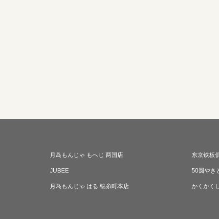
月岛もんじゃ もへじ 两国店
东京铁板俱
JUBEE
50圆やき
月岛もんじゃ はる 锦糸町本店
かくかく