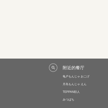
附近的餐厅
龟户もんじゃ おこげ
月岛もんじゃ えん
TEPPAN职人
みつばち