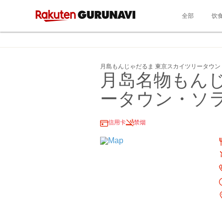
全部
饮
月島もんじゃだるま 東京スカイツリータウン
月岛名物もん
ータウン・ソ
信用卡
禁烟