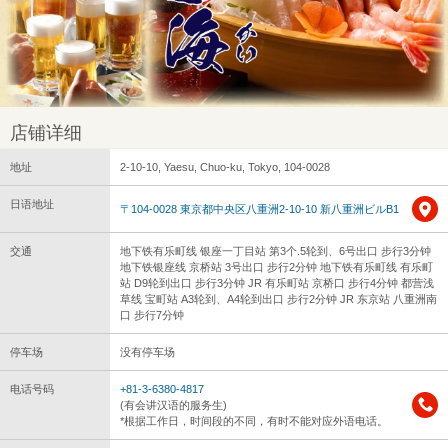
店铺详细
地址
2-10-10, Yaesu, Chuo-ku, Tokyo, 104-0028
日语地址
〒104-0028 東京都中央区八重洲2-10-10 新八重洲ビルB1
交通
地下铁有乐町线 银座一丁目站 第3个.5轮到、6号出口 步行3分钟
地下铁银座线 京桥站 3号出口 步行2分钟 地下铁有乐町线 有乐町
站 D9轮到出口 步行3分钟 JR 有乐町站 京桥口 步行4分钟 都营浅
草线 宝町站 A3轮到、A4轮到出口 步行2分钟 JR 东京站 八重洲南
口 步行7分钟
停车场
没有停车场
电话号码
+81-3-6380-4817
(有会讲汉语的服务生)
*根据工作日，时间段的不同，有时不能对应外语电话。