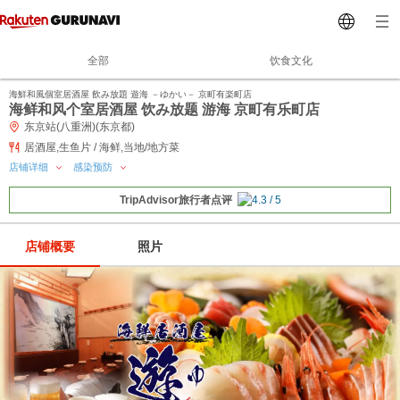
全部
饮食文化
海鮮和風個室居酒屋 飲み放題 遊海 －ゆかい－ 京町有楽町店
海鲜和风个室居酒屋 饮み放题 游海 京町有乐町店
东京站(八重洲)(东京都)
居酒屋,生鱼片 / 海鲜,当地/地方菜
店铺详细
感染预防
TripAdvisor旅行者点评
店铺概要
照片