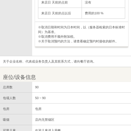
来店日 天前的点前
没有
来店日 天前的点以后
费用的100 %
※取消日期和时间为日本时间，以（服务器检索的日本标准时
间）为基准。
※取消费用不额外附加税。
※关于取消预约的方法，请查看确定预约时接收的邮件。
关于企业名称、代表或业务负责人及其联系方式，请向餐厅咨询。
座位/设备信息
总席数
90
包場人数
50 ~ 90
包房
包房
吸烟
店内无禁烟区
可带儿童
欢迎儿童进入用餐