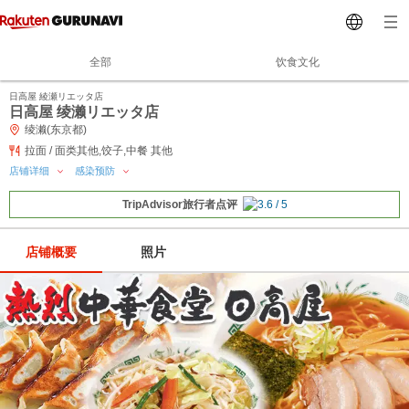
全部
饮食文化
日高屋 綾瀬リエッタ店
日高屋 绫濑リエッタ店
绫濑(东京都)
拉面 / 面类其他,饺子,中餐 其他
店铺详细
感染预防
TripAdvisor旅行者点评
店铺概要
照片