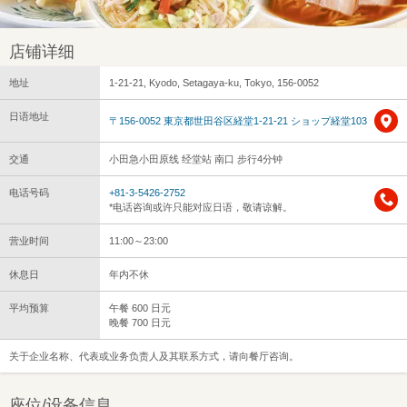
店铺详细
地址
1-21-21, Kyodo, Setagaya-ku, Tokyo, 156-0052
日语地址
〒156-0052 東京都世田谷区経堂1-21-21 ショップ経堂103
交通
小田急小田原线 经堂站 南口 步行4分钟
电话号码
+81-3-5426-2752
*电话咨询或许只能对应日语，敬请谅解。
营业时间
11:00～23:00
休息日
年内不休
平均预算
午餐 600 日元
晚餐 700 日元
关于企业名称、代表或业务负责人及其联系方式，请向餐厅咨询。
座位/设备信息