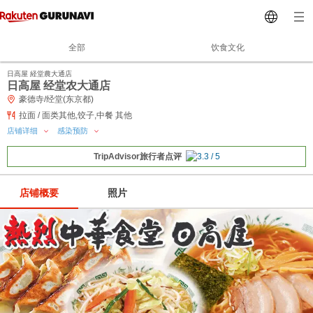
全部
饮食文化
日高屋 経堂農大通店
日高屋 经堂农大通店
豪德寺/经堂(东京都)
拉面 / 面类其他,饺子,中餐 其他
店铺详细
感染预防
TripAdvisor旅行者点评
店铺概要
照片