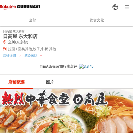
全部
饮食文化
日高屋 東大和店
日高屋 东大和店
立川(东京都)
拉面 / 面类其他,饺子,中餐 其他
店铺详细
感染预防
TripAdvisor旅行者点评
店铺概要
照片