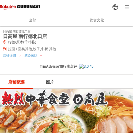
全部
饮食文化
日高屋 南行徳北口店
日高屋 南行德北口店
行德/原木(千叶县)
拉面 / 面类其他,饺子,中餐 其他
店铺详细
感染预防
TripAdvisor旅行者点评
店铺概要
照片