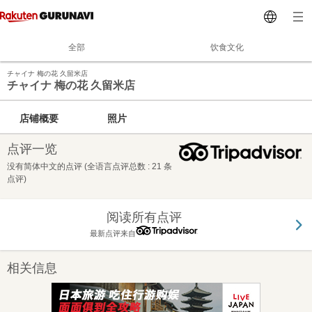
全部
饮食文化
チャイナ 梅の花 久留米店
チャイナ 梅の花 久留米店
店铺概要
照片
点评一览
没有简体中文的点评 (全语言点评总数 : 21 条
点评)
阅读所有点评
最新点评来自
相关信息